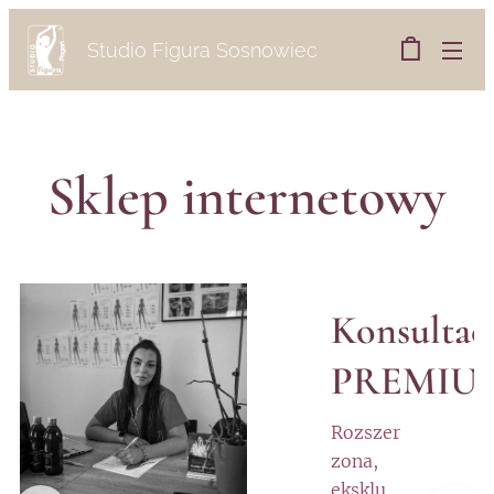
Studio Figura Sosnowiec
Pogoń
Sklep internetowy
acja
Konsultac
PREMIU
Rozszer
zona,
ekskluzy