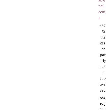
kcyj
nej
ceni
e.
-30
%
na
każ
dą
par
tię
ciał
a
lub
twa
rzy
osz
czę
dza