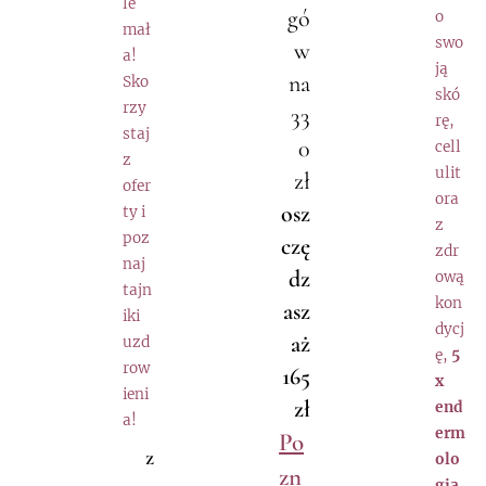
le
gó
o
mał
swo
w
a!
ją
na
Sko
skó
rzy
33
rę,
staj
0
cell
z
ulit
zł
ofer
ora
osz
ty i
z
poz
czę
zdr
naj
dz
ową
tajn
kon
asz
iki
dycj
aż
uzd
ę,
5
row
165
x
ieni
zł
end
a!
erm
Po
z
olo
zn
gia