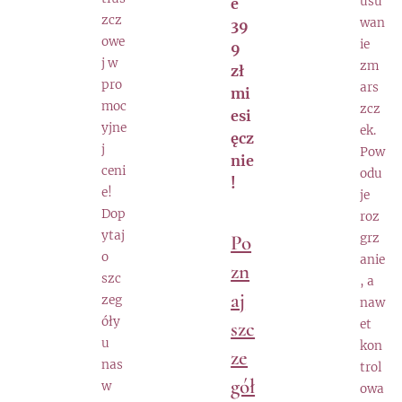
usu
e
zcz
wan
39
owe
ie
9
j w
zm
zł
pro
ars
mi
moc
zcz
esi
yjne
ek.
ęcz
j
Pow
nie
ceni
odu
!
e!
je
Dop
roz
ytaj
Po
grz
o
anie
zn
szc
, a
aj
zeg
naw
óły
szc
et
u
kon
ze
nas
trol
gół
w
owa