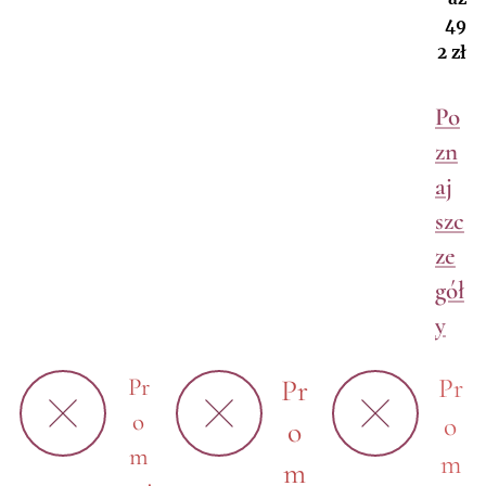
49
2 zł
Po
zn
aj
szc
ze
gół
y
Pr
Pr
Pr
o
o
o
m
m
m