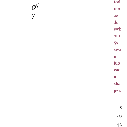
fod
gół
ren
y
aż
do
wyb
oru,
5x
swa
n
lub
vac
u
sha
per
.
z
20
42