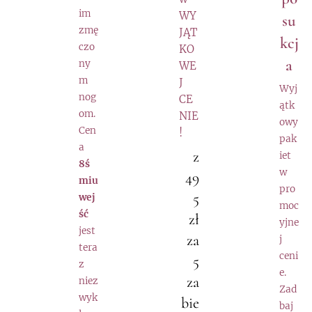
im
WY
su
zmę
JĄT
kcj
czo
KO
a
ny
WE
m
J
Wyj
nog
CE
ątk
om.
NIE
owy
Cen
!
pak
a
z
iet
8ś
w
49
miu
pro
5
wej
moc
ść
zł
yjne
jest
za
j
tera
ceni
5
z
e.
za
niez
Zad
wyk
bie
baj