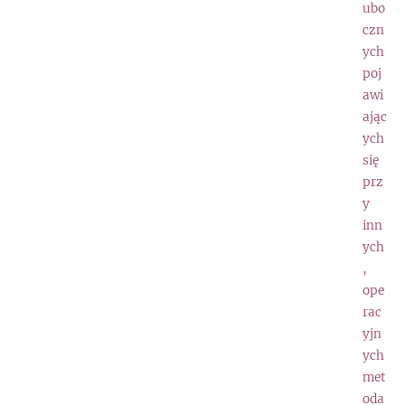
ubo
czn
ych
poj
awi
ając
ych
się
prz
y
inn
ych
,
ope
rac
yjn
ych
met
oda