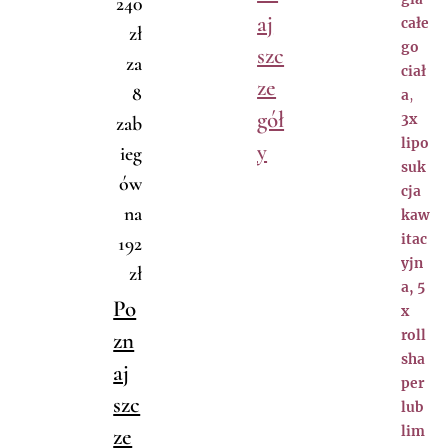
240
aj
całe
zł
go
szc
za
ciał
ze
8
a
,
gół
3x
zab
lipo
y
ieg
suk
ów
cja
na
kaw
itac
192
yjn
zł
a,
5
Po
x
zn
roll
sha
aj
per
szc
lub
ze
lim