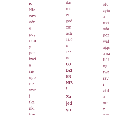
dar
e
.
olu
mo
Nie
cyjn
w
zaw
a
god
odn
met
zin
e
oda
ach
pog
poz
11:0
ram
wal
0 -
y
ając
14:
poz
a na
00
byci
lifti
CO
a
ng
DZI
się
twa
EN
upo
rzy
NIE
rcz
i
!
ywe
ciał
j
Za
a
tka
jed
ora
nki
yn
z
tłus