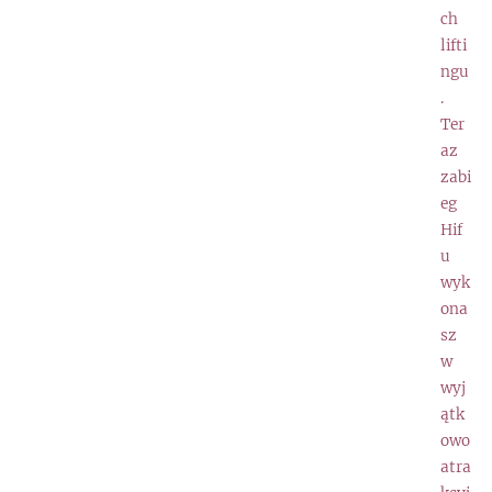
ch
lifti
ngu
.
Ter
az
zabi
eg
Hif
u
wyk
ona
sz
w
wyj
ątk
owo
atra