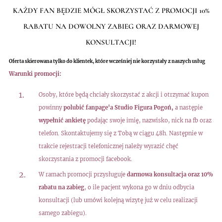
KAŻDY FAN BĘDZIE MÓGŁ SKORZYSTAĆ Z PROMOCJI 10%
RABATU NA DOWOLNY ZABIEG ORAZ DARMOWEJ
KONSULTACJI!
Oferta skierowana tylko do klientek, które wcześniej nie korzystały z naszych usług
Warunki promocji:
Osoby, które będą chciały skorzystać z akcji i otrzymać kupon
powinny
polubić fanpage'a Studio Figura Pogoń,
a następie
wypełnić ankietę
podając swoje imię, nazwisko, nick na fb oraz
telefon. Skontaktujemy się z Tobą w ciągu 48h. Następnie w
trakcie rejestracji telefonicznej należy wyrazić chęć
skorzystania z promocji facebook.
W ramach promocji przysługuje
darmowa konsultacja oraz 10%
rabatu na zabieg
, o ile pacjent wykona go w dniu odbycia
konsultacji (lub umówi kolejną wizytę już w celu realizacji
samego zabiegu).