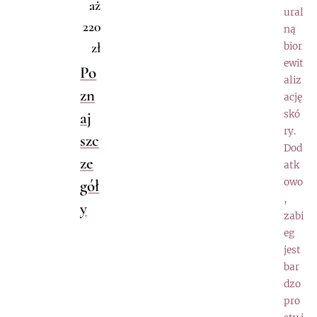
aż
ural
220
ną
zł
bior
ewit
Po
aliz
zn
ację
aj
skó
ry.
szc
Dod
ze
atk
gół
owo
,
y
zabi
eg
jest
bar
dzo
pro