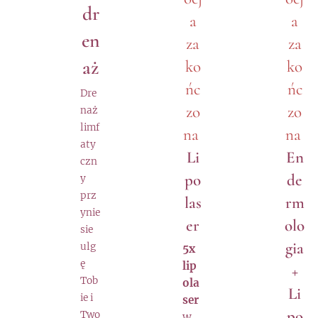
dr
a
a
en
za
za
aż
ko
ko
ńc
ńc
Dre
zo
zo
naż
limf
na
na
aty
Li
En
czn
po
de
y
prz
las
rm
ynie
er
olo
sie
gia
ulg
5x
ę
lip
+
Tob
ola
Li
ie i
ser
po
Two
w