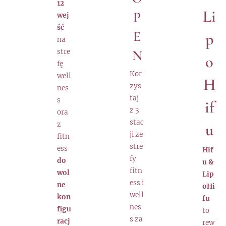
12
Li
P
wej
ść
E
p
na
N
stre
o
fę
Kor
well
H
zys
nes
taj
s
if
z 3
ora
stac
z
u
ji ze
fitn
stre
ess
Hif
fy
do
u &
fitn
wol
Lip
ess i
ne
oHi
well
kon
fu
nes
figu
to
s za
racj
rew