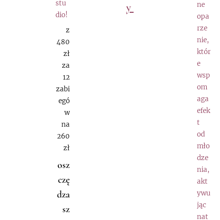
stu
y
ne
dio!
opa
rze
z
nie,
480
któr
zł
e
za
wsp
12
om
zabi
aga
egó
efek
w
t
na
od
260
mło
zł
dze
osz
nia,
czę
akt
dza
ywu
jąc
sz
nat