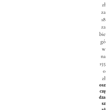
zł
za
18
za
bie
gó
w
na
155
0
zł
osz
czę
dza
sz
aż