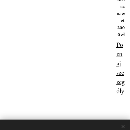
sz
naw
et
200
0 zł
Po
zn
aj
szc
zeg
óły