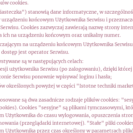
ików cookies.
"ciasteczka") stanowią dane informatyczne, w szczególnośc
urządzeniu końcowym Użytkownika Serwisu i przeznaczo
Serwisu. Cookies zazwyczaj zawierają nazwę strony inter
 ich na urządzeniu końcowym oraz unikalny numer.
zającym na urządzeniu końcowym Użytkownika Serwisu p
dostęp jest operator Serwisu.
ystywane są w następujących celach:
esji użytkownika Serwisu (po zalogowaniu), dzięki której
ronie Serwisu ponownie wpisywać loginu i hasła;
elów określonych powyżej w części "Istotne techniki mark
osowane są dwa zasadnicze rodzaje plików cookies: "sesy
 cookies). Cookies "sesyjne" są plikami tymczasowymi, k
 Użytkownika do czasu wylogowania, opuszczenia stron
owania (przeglądarki internetowej). "Stałe" pliki cooki
 Użytkownika przez czas określony w parametrach plików