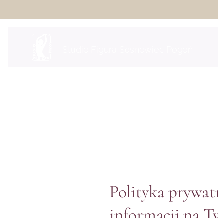
Studio Figura Sosnowiec Pogoń
Polityka prywat
informacji na T