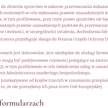
 do złożenia sprzeciwu w zakresie przetwarzania wskazan
h osobowych w celu wykonania prawnie uzasadnionych i
a, w tym profilowania, przy czym prawo sprzeciwu nie b
 ważnych prawnie uzasadnionych podstaw do przetwarza
aw i wolności, w szczególności ustalenia, dochodzenia lu
stratora przysługuje skarga do Prezesa Urzędu Ochrony D
.
owych jest dobrowolne, lecz niezbędne do obsługi Serwis
ie mogą być podejmowane czynności polegające na zau
i, w tym profilowaniu w celu świadczenia usług w rama
zez Administratora marketingu bezpośredniego.
 przekazywane od krajów trzecich w rozumieniu przepis
o, że nie przesyłamy ich poza teren Unii Europejskiej.
 formularzach