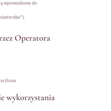
ają wprowadzone do
ciasteczka").
rzez Operatora
na firma
ie wykorzystania