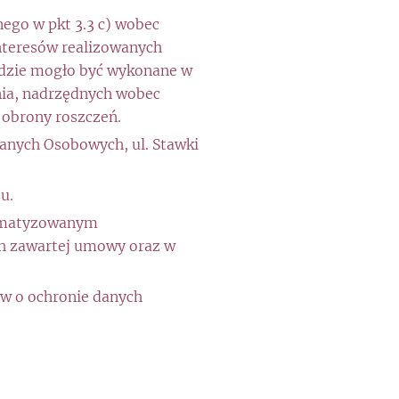
ego w pkt 3.3 c) wobec
nteresów realizowanych
ędzie mogło być wykonane w
nia, nadrzędnych wobec
b obrony roszczeń.
anych Osobowych, ul. Stawki
u.
tomatyzowanym
ch zawartej umowy oraz w
ów o ochronie danych