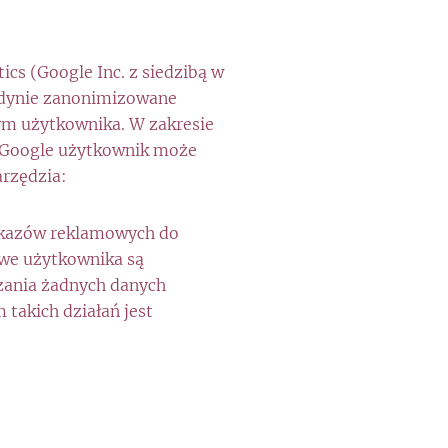
ics (Google Inc. z siedzibą w
jedynie zanonimizowane
ym użytkownika. W zakresie
ą Google użytkownik może
arzędzia:
zekazów reklamowych do
owe użytkownika są
azania żadnych danych
akich działań jest