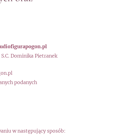
tudiofigurapogon.pl
S.C. Dominika Pietranek
on.pl
danych podanych
owaniu w następujący sposób: